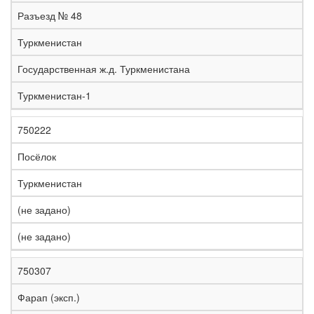
е
Разъезд № 48
л
е
Туркменистан
з
н
Государственная ж.д. Туркменистана
Н
а
а
я
Туркменистан-1
з
С
д
Р
в
т
о
е
а
р
р
г
750222
К
н
а
о
и
о
и
н
г
о
Посёлок
д
е
а
а
н
Туркменистан
(не задано)
(не задано)
750307
Фарап (эксп.)