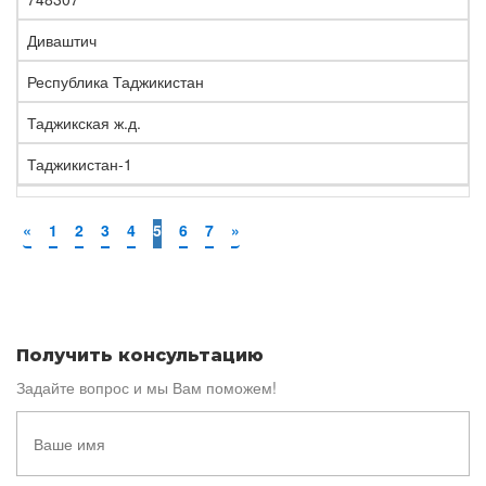
Диваштич
Республика Таджикистан
Таджикская ж.д.
Таджикистан-1
«
1
2
3
4
5
6
7
»
Получить консультацию
Задайте вопрос и мы Вам поможем!