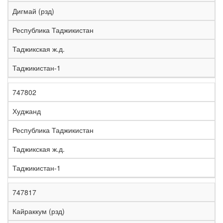
е
Дигмай (рзд)
л
е
Республика Таджикистан
з
н
Таджикская ж.д.
Н
а
а
я
Таджикистан-1
з
С
д
Р
в
т
о
е
а
р
р
г
747802
К
н
а
о
и
о
и
н
г
о
Худжанд
д
е
а
а
н
Республика Таджикистан
Таджикская ж.д.
Таджикистан-1
747817
Кайраккум (рзд)