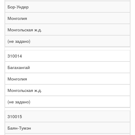
е
Бор-Ундер
л
е
Монголия
з
н
Монгольская ж.д.
Н
а
а
я
(не задано)
з
С
д
Р
в
т
о
е
а
р
р
г
310014
К
н
а
о
и
о
и
н
г
о
Багахангай
д
е
а
а
н
Монголия
Монгольская ж.д.
(не задано)
310015
Баян-Тумэн