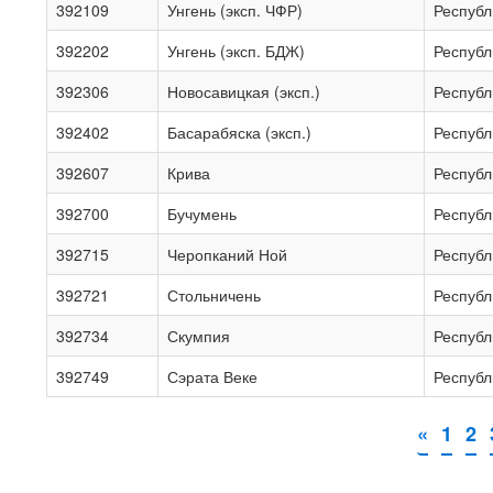
392109
Унгень (эксп. ЧФР)
Республ
392202
Унгень (эксп. БДЖ)
Республ
392306
Новосавицкая (эксп.)
Республ
392402
Басарабяска (эксп.)
Республ
392607
Крива
Республ
392700
Бучумень
Республ
392715
Черопканий Ной
Республ
392721
Стольничень
Республ
392734
Скумпия
Республ
392749
Сэрата Веке
Республ
«
1
2