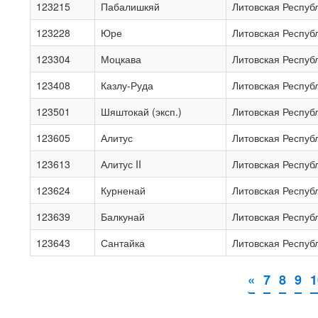
123215
Пабалишкяй
Литовская Респуб
123228
Юре
Литовская Респуб
123304
Моцкава
Литовская Респуб
123408
Казлу-Руда
Литовская Респуб
123501
Шяштокай (эксп.)
Литовская Респуб
123605
Алитус
Литовская Респуб
123613
Алитус II
Литовская Респуб
123624
Курненай
Литовская Респуб
123639
Балкунай
Литовская Респуб
123643
Сантайка
Литовская Респуб
«
7
8
9
1