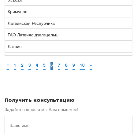
Кримунас
Латвийская Республика
ГАО Латвияс дзелзцельш
Латвия
«
1
2
3
4
5
6
7
8
9
10
»
Получить консультацию
Задайте вопрос и мы Вам поможем!