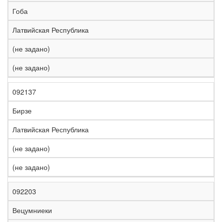
е
Гоба
л
е
Латвийская Республика
з
н
(не задано)
Н
а
а
я
(не задано)
з
С
д
Р
в
т
о
е
а
р
р
г
092137
К
н
а
о
и
о
и
н
г
о
Бирзе
д
е
а
а
н
Латвийская Республика
(не задано)
(не задано)
092203
Вецумниеки