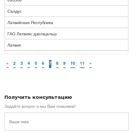
Салдус
Латвийская Республика
ГАО Латвияс дзелзцельш
Латвия
«
2
3
4
5
6
7
8
9
10
11
»
Получить консультацию
Задайте вопрос и мы Вам поможем!