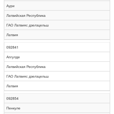
е
Аури
л
е
Латвийская Республика
з
н
ГАО Латвияс дзелзцельш
Н
а
а
я
Латвия
з
С
д
Р
в
т
о
е
а
р
р
г
092841
К
н
а
о
и
о
и
н
г
о
Апгулде
д
е
а
а
н
Латвийская Республика
ГАО Латвияс дзелзцельш
Латвия
092854
Пенкуле