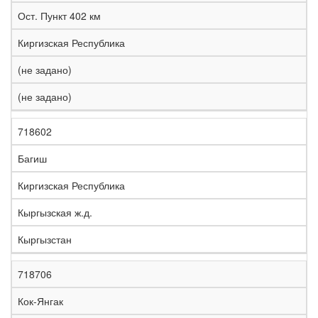
е
Ост. Пункт 402 км
л
е
Киргизская Республика
з
н
(не задано)
Н
а
а
я
(не задано)
з
С
д
Р
в
т
о
е
а
р
р
г
718602
К
н
а
о
и
о
и
н
г
о
Багиш
д
е
а
а
н
Киргизская Республика
Кыргызская ж.д.
Кыргызстан
718706
Кок-Янгак