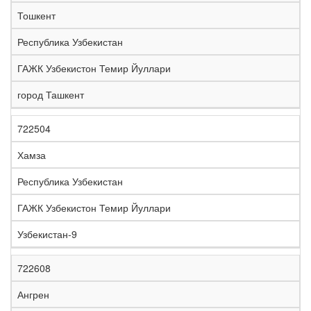
е
Тошкент
л
е
Республика Узбекистан
з
н
ГАЖК Узбекистон Темир Йуллари
Н
а
а
я
город Ташкент
з
С
д
Р
в
т
о
е
а
р
р
г
722504
К
н
а
о
и
о
и
н
г
о
Хамза
д
е
а
а
н
Республика Узбекистан
ГАЖК Узбекистон Темир Йуллари
Узбекистан-9
722608
Ангрен