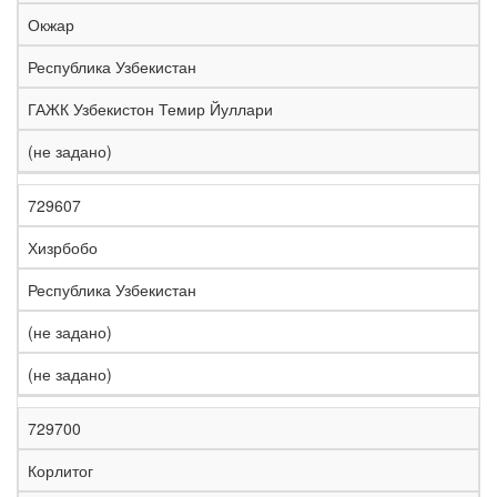
е
Окжар
л
е
Республика Узбекистан
з
н
ГАЖК Узбекистон Темир Йуллари
Н
а
а
я
(не задано)
з
С
д
Р
в
т
о
е
а
р
р
г
729607
К
н
а
о
и
о
и
н
г
о
Хизрбобо
д
е
а
а
н
Республика Узбекистан
(не задано)
(не задано)
729700
Корлитог