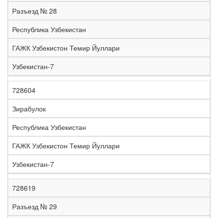
е
Разъезд № 28
л
е
Республика Узбекистан
з
н
ГАЖК Узбекистон Темир Йуллари
Н
а
а
я
Узбекистан-7
з
С
д
Р
в
т
о
е
а
р
р
г
728604
К
н
а
о
и
о
и
н
г
о
Зирабулок
д
е
а
а
н
Республика Узбекистан
ГАЖК Узбекистон Темир Йуллари
Узбекистан-7
728619
Разъезд № 29