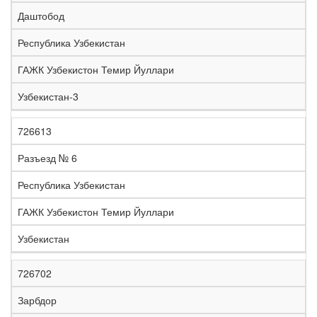
е
Даштобод
л
е
Республика Узбекистан
з
н
ГАЖК Узбекистон Темир Йуллари
Н
а
а
я
Узбекистан-3
з
С
д
Р
в
т
о
е
а
р
р
г
726613
К
н
а
о
и
о
и
н
г
о
Разъезд № 6
д
е
а
а
н
Республика Узбекистан
ГАЖК Узбекистон Темир Йуллари
Узбекистан
726702
Зарбдор