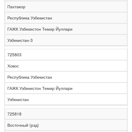
е
Пахтакор
л
е
Республика Узбекистан
з
н
ГАЖК Узбекистон Темир Йуллари
Н
а
а
я
Узбекистан-3
з
С
д
Р
в
т
о
е
а
р
р
г
725803
К
н
а
о
и
о
и
н
г
о
Ховос
д
е
а
а
н
Республика Узбекистан
ГАЖК Узбекистон Темир Йуллари
Узбекистан
725818
Восточный (рзд)