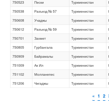
750523
Пески
Туркменистан
750538
Разъезд № 57
Туркменистан
750608
Учаджы
Туркменистан
750612
Разъезд № 59
Туркменистан
750701
Захмет
Туркменистан
750805
Гурбангала
Туркменистан
750909
Байрамалы
Туркменистан
751009
Ак Ил
Туркменистан
751102
Молланепес
Туркменистан
751206
Чигаджы
Туркменистан
«
1
2