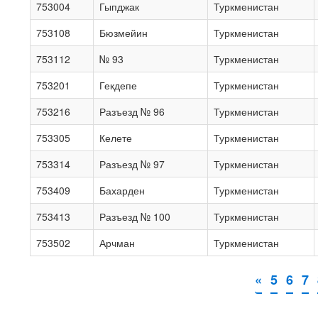
753004
Гыпджак
Туркменистан
753108
Бюзмейин
Туркменистан
753112
№ 93
Туркменистан
753201
Гекдепе
Туркменистан
753216
Разъезд № 96
Туркменистан
753305
Келете
Туркменистан
753314
Разъезд № 97
Туркменистан
753409
Бахарден
Туркменистан
753413
Разъезд № 100
Туркменистан
753502
Арчман
Туркменистан
«
5
6
7