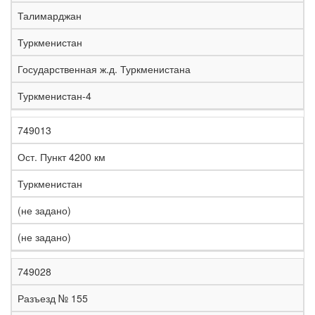
е
Талимарджан
л
е
Туркменистан
з
н
Государственная ж.д. Туркменистана
Н
а
а
я
Туркменистан-4
з
С
д
Р
в
т
о
е
а
р
р
г
749013
К
н
а
о
и
о
и
н
г
о
Ост. Пункт 4200 км
д
е
а
а
н
Туркменистан
(не задано)
(не задано)
749028
Разъезд № 155