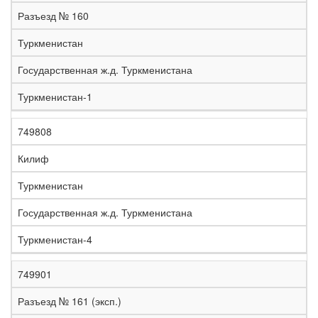
е
Разъезд № 160
л
е
Туркменистан
з
н
Государственная ж.д. Туркменистана
Н
а
а
я
Туркменистан-1
з
С
д
Р
в
т
о
е
а
р
р
г
749808
К
н
а
о
и
о
и
н
г
о
Килиф
д
е
а
а
н
Туркменистан
Государственная ж.д. Туркменистана
Туркменистан-4
749901
Разъезд № 161 (эксп.)