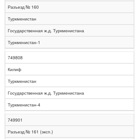
е
Разъезд № 160
л
е
Туркменистан
з
н
Государственная ж.д. Туркменистана
Н
а
а
я
Туркменистан-1
з
С
д
Р
в
т
о
е
а
р
р
г
749808
К
н
а
о
и
о
и
н
г
о
Килиф
д
е
а
а
н
Туркменистан
Государственная ж.д. Туркменистана
Туркменистан-4
749901
Разъезд № 161 (эксп.)