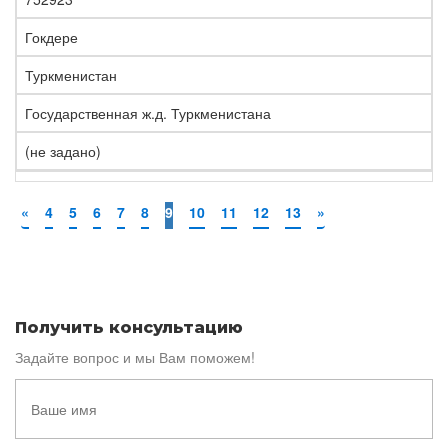
Гокдере
Туркменистан
Государственная ж.д. Туркменистана
(не задано)
«
4
5
6
7
8
9
10
11
12
13
»
Получить консультацию
Задайте вопрос и мы Вам поможем!