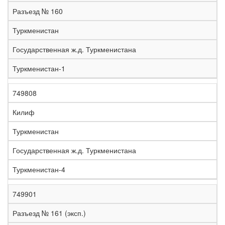
е
Разъезд № 160
л
е
Туркменистан
з
н
Государственная ж.д. Туркменистана
Н
а
а
я
Туркменистан-1
з
С
д
Р
в
т
о
е
а
р
р
г
749808
К
н
а
о
и
о
и
н
г
о
Килиф
д
е
а
а
н
Туркменистан
Государственная ж.д. Туркменистана
Туркменистан-4
749901
Разъезд № 161 (эксп.)