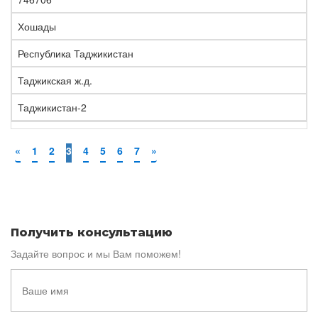
Хошады
Республика Таджикистан
Таджикская ж.д.
Таджикистан-2
«
1
2
3
4
5
6
7
»
Получить консультацию
Задайте вопрос и мы Вам поможем!