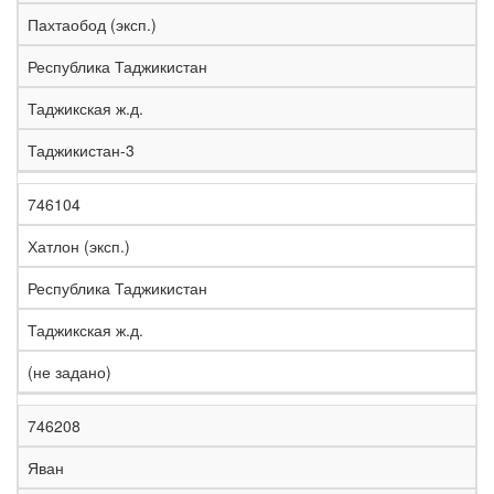
е
Пахтаобод (эксп.)
л
е
Республика Таджикистан
з
н
Таджикская ж.д.
Н
а
а
я
Таджикистан-3
з
С
д
Р
в
т
о
е
а
р
р
г
746104
К
н
а
о
и
о
и
н
г
о
Хатлон (эксп.)
д
е
а
а
н
Республика Таджикистан
Таджикская ж.д.
(не задано)
746208
Яван