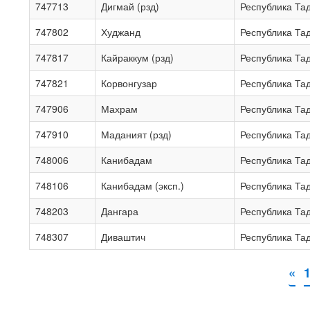
747713
Дигмай (рзд)
Республика Та
747802
Худжанд
Республика Та
747817
Кайраккум (рзд)
Республика Та
747821
Корвонгузар
Республика Та
747906
Махрам
Республика Та
747910
Маданият (рзд)
Республика Та
748006
Канибадам
Республика Та
748106
Канибадам (эксп.)
Республика Та
748203
Дангара
Республика Та
748307
Диваштич
Республика Та
«