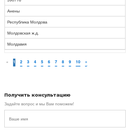
Анены
Республика Молдова
Молдовская ж.д.
Молдавия
«
1
2
3
4
5
6
7
8
9
10
»
Получить консультацию
Задайте вопрос и мы Вам поможем!