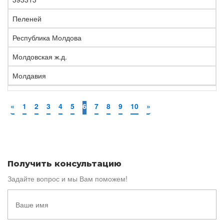
Пеленей
Республика Молдова
Молдовская ж.д.
Молдавия
«
1
2
3
4
5
6
7
8
9
10
»
Получить консультацию
Задайте вопрос и мы Вам поможем!