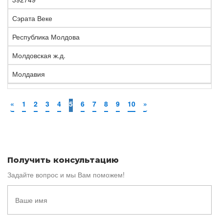
Сэрата Веке
Республика Молдова
Молдовская ж.д.
Молдавия
«
1
2
3
4
5
6
7
8
9
10
»
Получить консультацию
Задайте вопрос и мы Вам поможем!