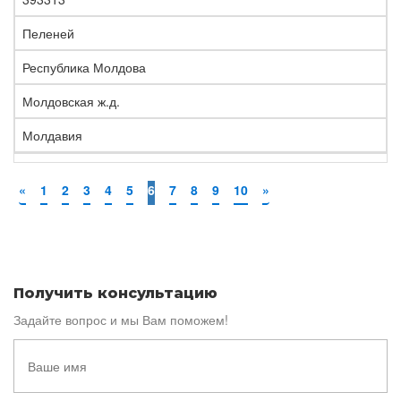
Пеленей
Республика Молдова
Молдовская ж.д.
Молдавия
«
1
2
3
4
5
6
7
8
9
10
»
Получить консультацию
Задайте вопрос и мы Вам поможем!