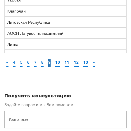
Кляпочяй
Литовская Республика
АОСН Летувос гяляжинкяляй
Литва
«
4
5
6
7
8
9
10
11
12
13
»
Получить консультацию
Задайте вопрос и мы Вам поможем!