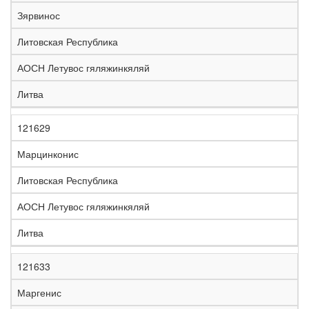
е
Зярвинос
л
е
Литовская Республика
з
н
АОСН Летувос гяляжинкяляй
Н
а
а
я
Литва
з
С
д
Р
в
т
о
е
а
р
р
г
121629
К
н
а
о
и
о
и
н
г
о
Марцинконис
д
е
а
а
н
Литовская Республика
АОСН Летувос гяляжинкяляй
Литва
121633
Маргенис