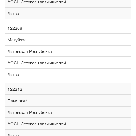
АОСН Летувос гяляжинкяляй
Литва
122208
Матуйзос
Литовская Республика
АОСН Летувос гяляжинкяляй
Литва
122212
Памяркяй
Литовская Республика
АОСН Летувос гяляжинкяляй
Литва