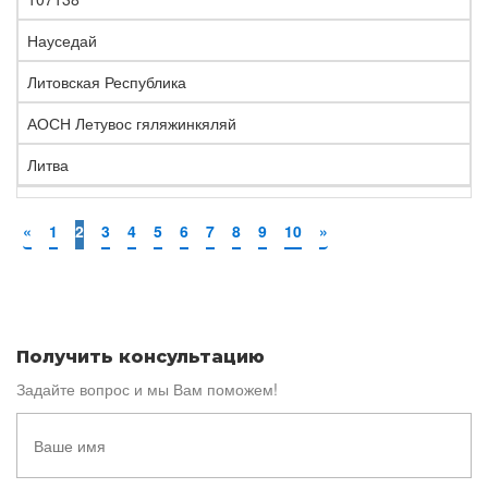
Науседай
Литовская Республика
АОСН Летувос гяляжинкяляй
Литва
«
1
2
3
4
5
6
7
8
9
10
»
Получить консультацию
Задайте вопрос и мы Вам поможем!