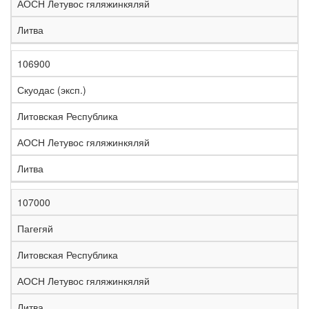
АОСН Летувос гяляжинкяляй
Литва
106900
Скуодас (эксп.)
Литовская Республика
АОСН Летувос гяляжинкяляй
Литва
107000
Пагегяй
Литовская Республика
АОСН Летувос гяляжинкяляй
Литва