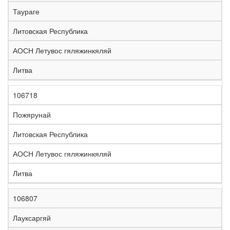
е
Таураге
л
е
Литовская Республика
з
н
АОСН Летувос гяляжинкяляй
Н
а
а
я
Литва
з
С
д
Р
в
т
о
е
а
р
р
г
106718
К
н
а
о
и
о
и
н
г
о
Пожярунай
д
е
а
а
н
Литовская Республика
АОСН Летувос гяляжинкяляй
Литва
106807
Лауксаргяй