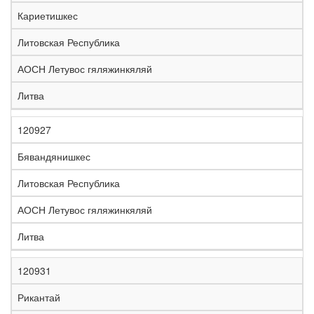
е
Кариетишкес
л
е
Литовская Республика
з
н
АОСН Летувос гяляжинкяляй
Н
а
а
я
Литва
з
С
д
Р
в
т
о
е
а
р
р
г
120927
К
н
а
о
и
о
и
н
г
о
Бявандянишкес
д
е
а
а
н
Литовская Республика
АОСН Летувос гяляжинкяляй
Литва
120931
Рикантай