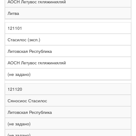
АОСН Летувос гяляжинкяляй
Литва
121101
Стасилос (эксп.)
Литовская Республика
АОСН Летувос гяляжинкяляй
(не задано)
121120
Сяносиос Стасилос
Литовская Республика
(не задано)
(не задано)