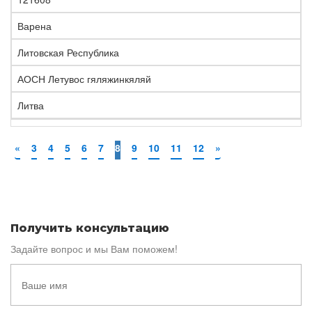
Варена
Литовская Республика
АОСН Летувос гяляжинкяляй
Литва
«
3
4
5
6
7
8
9
10
11
12
»
Получить консультацию
Задайте вопрос и мы Вам поможем!