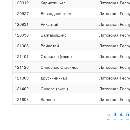
120912
Кариетишкес
Литовская Респ
120927
Бявандянишкес
Литовская Респ
120931
Рикантай
Литовская Респ
120950
Балтамишкис
Литовская Респ
121008
Вайдотай
Литовская Респ
121101
Стасилос (эксп.)
Литовская Респ
121120
Сяносиос Стасилос
Литовская Респ
121309
Друскининкай
Литовская Респ
121402
Сянове (эксп.)
Литовская Респ
121608
Варена
Литовская Респ
«
3
4
5