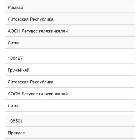
е
Римкай
л
е
Литовская Республика
з
н
АОСН Летувос гяляжинкяляй
Н
а
а
я
Литва
з
С
д
Р
в
т
о
е
а
р
р
г
108427
К
н
а
о
и
о
и
н
г
о
Гружейкяй
д
е
а
а
н
Литовская Республика
АОСН Летувос гяляжинкяляй
Литва
108501
Прекуле