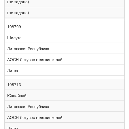
(не задано)
(не задано)
108709
Шилуте
Литовская Республика
АОСН Летувос гяляжинкяляй
Литва
108713
Юкнайчяй
Литовская Республика
АОСН Летувос гяляжинкяляй
Литва