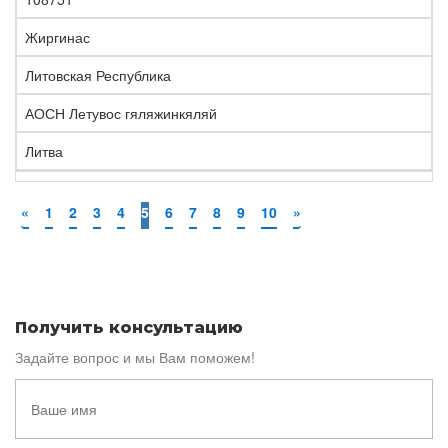
Жиргинас
Литовская Республика
АОСН Летувос гяляжинкяляй
Литва
«
1
2
3
4
5
6
7
8
9
10
»
Получить консультацию
Задайте вопрос и мы Вам поможем!