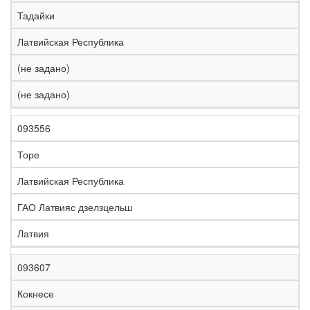
е
Тадайки
л
е
Латвийская Республика
з
н
(не задано)
Н
а
а
я
(не задано)
з
С
д
Р
в
т
о
е
а
р
р
г
093556
К
н
а
о
и
о
и
н
г
о
Торе
д
е
а
а
н
Латвийская Республика
ГАО Латвияс дзелзцельш
Латвия
093607
Кокнесе