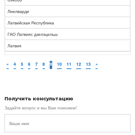
Лиелварде
Латвийская Республика
ГАО Латвияс дзелзцельш
Латвия
«
4
5
6
7
8
9
10
11
12
13
»
Получить консультацию
Задайте вопрос и мы Вам поможем!