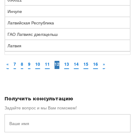
Инчупе
Латвийская Республика
ГАО Латвияс дзелзцельш
Латвия
«
7
8
9
10
11
12
13
14
15
16
»
Получить консультацию
Задайте вопрос и мы Вам поможем!