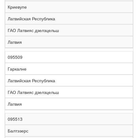
е
Криевупе
л
е
Латвийская Республика
з
н
ГАО Латвияс дзелзцельш
Н
а
а
я
Латвия
з
С
д
Р
в
т
о
е
а
р
р
г
095509
К
н
а
о
и
о
и
н
г
о
Гаркалне
д
е
а
а
н
Латвийская Республика
ГАО Латвияс дзелзцельш
Латвия
095513
Балтэзерс