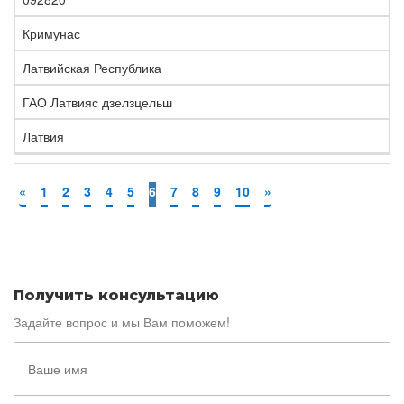
Кримунас
Латвийская Республика
ГАО Латвияс дзелзцельш
Латвия
«
1
2
3
4
5
6
7
8
9
10
»
Получить консультацию
Задайте вопрос и мы Вам поможем!