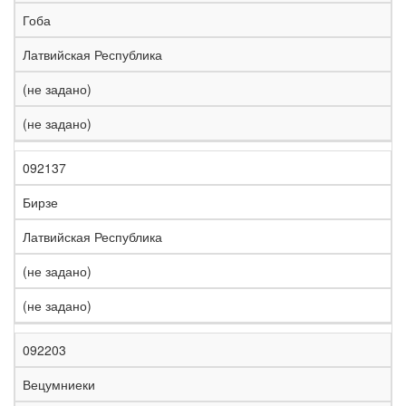
е
Гоба
л
е
Латвийская Республика
з
н
(не задано)
Н
а
а
я
(не задано)
з
С
д
Р
в
т
о
е
а
р
р
г
092137
К
н
а
о
и
о
и
н
г
о
Бирзе
д
е
а
а
н
Латвийская Республика
(не задано)
(не задано)
092203
Вецумниеки