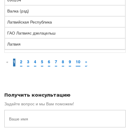
Валка (рзд)
Латвийская Республика
ГАО Латвияс дзелзцельш
Латвия
«
1
2
3
4
5
6
7
8
9
10
»
Получить консультацию
Задайте вопрос и мы Вам поможем!