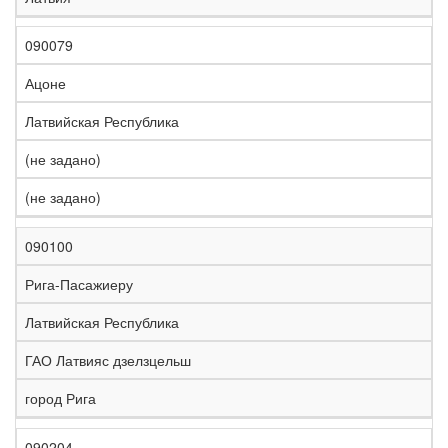
090079
Ацоне
Латвийская Республика
(не задано)
(не задано)
090100
Рига-Пасажиеру
Латвийская Республика
ГАО Латвияс дзелзцельш
город Рига
090204