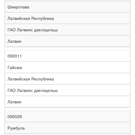
е
Шкиротава
л
е
Латвийская Республика
з
н
ГАО Латвияс дзелзцельш
Н
а
а
я
Латвия
з
С
д
Р
в
т
о
е
а
р
р
г
090011
К
н
а
о
и
о
и
н
г
о
Гайсма
д
е
а
а
н
Латвийская Республика
ГАО Латвияс дзелзцельш
Латвия
090026
Румбула