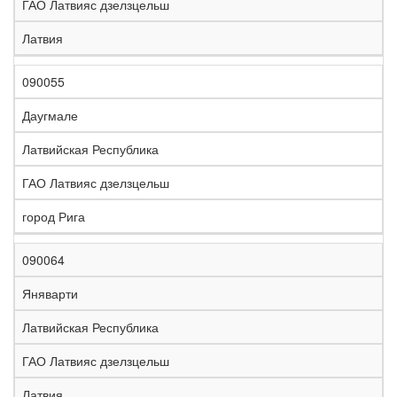
ГАО Латвияс дзелзцельш
Латвия
090055
Даугмале
Латвийская Республика
ГАО Латвияс дзелзцельш
город Рига
090064
Яняварти
Латвийская Республика
ГАО Латвияс дзелзцельш
Латвия