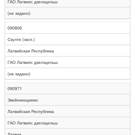
ГАО Латвияс дзелзцельш
(не задано)
090806
Скулте (эксп.)
Латвийская Республика
ГАО Латвияс дзелзцельш
(не задано)
090971
Звейниекциемс
Латвийская Республика
ГАО Латвияс дзелзцельш
Латвия