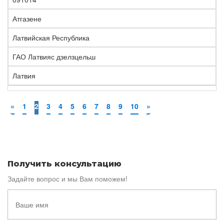
Атгазене
Латвийская Республика
ГАО Латвияс дзелзцельш
Латвия
«
1
2
3
4
5
6
7
8
9
10
»
Получить консультацию
Задайте вопрос и мы Вам поможем!