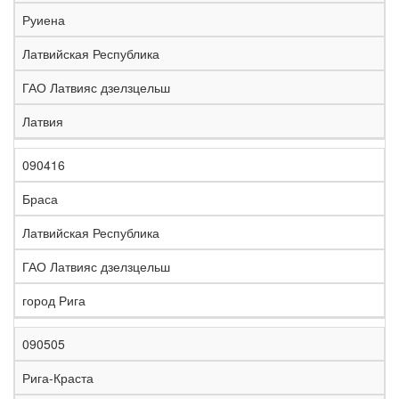
е
Руиена
л
е
Латвийская Республика
з
н
ГАО Латвияс дзелзцельш
Н
а
а
я
Латвия
з
С
д
Р
в
т
о
е
а
р
р
г
090416
К
н
а
о
и
о
и
н
г
о
Браса
д
е
а
а
н
Латвийская Республика
ГАО Латвияс дзелзцельш
город Рига
090505
Рига-Краста