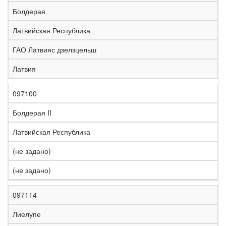
е
Болдерая
л
е
Латвийская Республика
з
н
ГАО Латвияс дзелзцельш
Н
а
а
я
Латвия
з
С
д
Р
в
т
о
е
а
р
р
г
097100
К
н
а
о
и
о
и
н
г
о
Болдерая II
д
е
а
а
н
Латвийская Республика
(не задано)
(не задано)
097114
Лиелупе