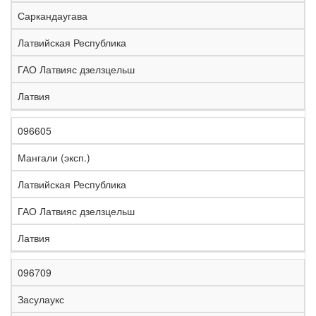
е
Саркандаугава
л
е
Латвийская Республика
з
н
ГАО Латвияс дзелзцельш
Н
а
а
я
Латвия
з
С
д
Р
в
т
о
е
а
р
р
г
096605
К
н
а
о
и
о
и
н
г
о
Мангали (эксп.)
д
е
а
а
н
Латвийская Республика
ГАО Латвияс дзелзцельш
Латвия
096709
Засулаукс