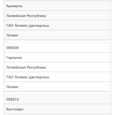
е
Криевупе
л
е
Латвийская Республика
з
н
ГАО Латвияс дзелзцельш
Н
а
а
я
Латвия
з
С
д
Р
в
т
о
е
а
р
р
г
095509
К
н
а
о
и
о
и
н
г
о
Гаркалне
д
е
а
а
н
Латвийская Республика
ГАО Латвияс дзелзцельш
Латвия
095513
Балтэзерс