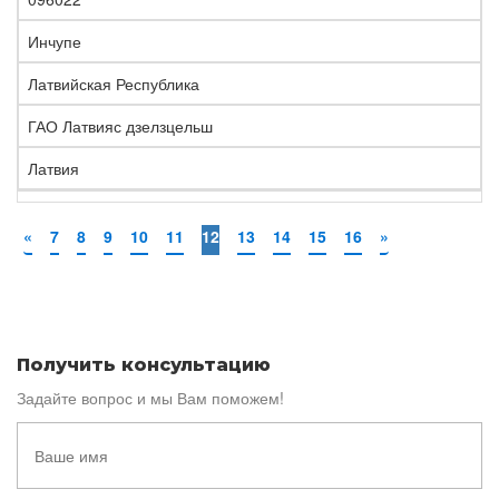
Инчупе
Латвийская Республика
ГАО Латвияс дзелзцельш
Латвия
«
7
8
9
10
11
12
13
14
15
16
»
Получить консультацию
Задайте вопрос и мы Вам поможем!