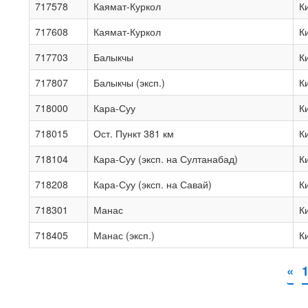
717578
Каямат-Куркол
К
717608
Каямат-Куркол
К
717703
Балыкчы
К
717807
Балыкчы (эксп.)
К
718000
Кара-Суу
К
718015
Ост. Пункт 381 км
К
718104
Кара-Суу (эксп. на Султанабад)
К
718208
Кара-Суу (эксп. на Савай)
К
718301
Манас
К
718405
Манас (эксп.)
К
«