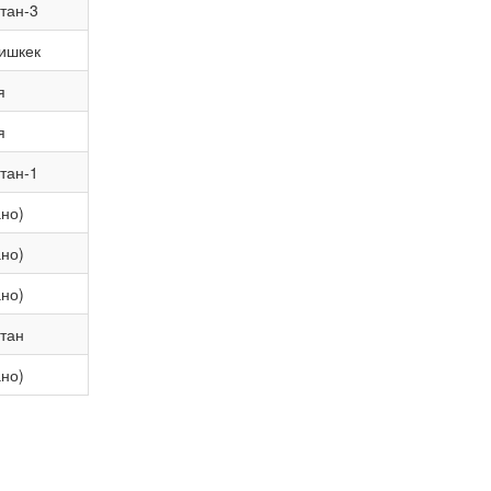
тан-3
ишкек
я
я
тан-1
ано)
ано)
ано)
тан
ано)