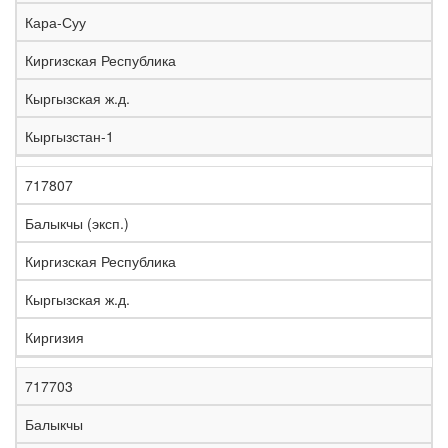
е
Кара-Суу
л
е
Киргизская Республика
з
н
Кыргызская ж.д.
Н
а
а
я
Кыргызстан-1
з
С
д
Р
в
т
о
е
а
р
р
г
717807
К
н
а
о
и
о
и
н
г
о
Балыкчы (эксп.)
д
е
а
а
н
Киргизская Республика
Кыргызская ж.д.
Киргизия
717703
Балыкчы