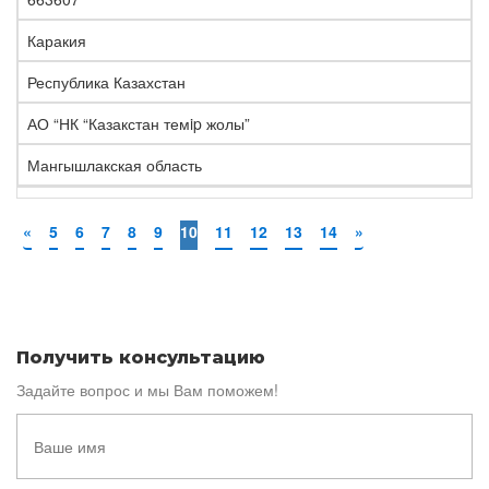
Каракия
Республика Казахстан
АО “НК “Казакстан темip жолы”
Мангышлакская область
«
5
6
7
8
9
10
11
12
13
14
»
Получить консультацию
Задайте вопрос и мы Вам поможем!