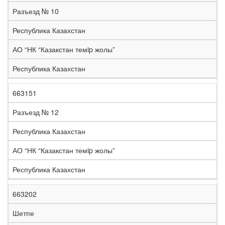
е
Разъезд № 10
л
е
Республика Казахстан
з
н
АО “НК “Казакстан темip жолы”
Н
а
а
я
Республика Казахстан
з
С
д
Р
в
т
о
е
а
р
р
г
663151
К
н
а
о
и
о
и
н
г
о
Разъезд № 12
д
е
а
а
н
Республика Казахстан
АО “НК “Казакстан темip жолы”
Республика Казахстан
663202
Шетпе