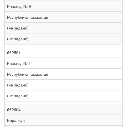
е
Разъезд № 9
л
е
Республика Казахстан
з
н
(не задано)
Н
а
а
я
(не задано)
з
С
д
Р
в
т
о
е
а
р
р
г
662591
К
н
а
о
и
о
и
н
г
о
Разъезд № 11
д
е
а
а
н
Республика Казахстан
(не задано)
(не задано)
662604
Боранкул