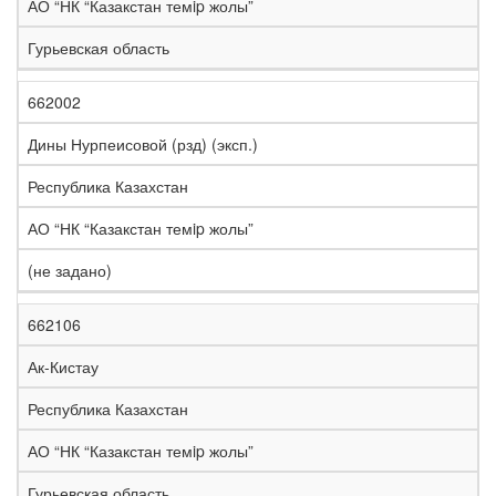
АО “НК “Казакстан темip жолы”
Гурьевская область
662002
Дины Нурпеисовой (рзд) (эксп.)
Республика Казахстан
АО “НК “Казакстан темip жолы”
(не задано)
662106
Ак-Кистау
Республика Казахстан
АО “НК “Казакстан темip жолы”
Гурьевская область