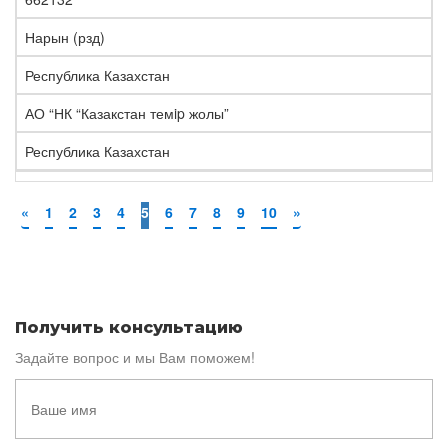
Нарын (рзд)
Республика Казахстан
АО “НК “Казакстан темip жолы”
Республика Казахстан
«
1
2
3
4
5
6
7
8
9
10
»
Получить консультацию
Задайте вопрос и мы Вам поможем!