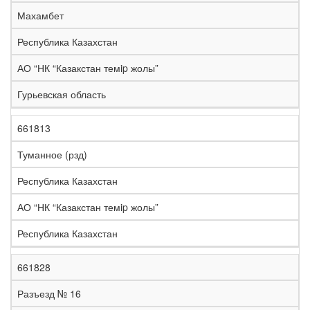
е
Махамбет
л
е
Республика Казахстан
з
н
АО “НК “Казакстан темip жолы”
Н
а
а
я
Гурьевская область
з
С
д
Р
в
т
о
е
а
р
р
г
661813
К
н
а
о
и
о
и
н
г
о
Туманное (рзд)
д
е
а
а
н
Республика Казахстан
АО “НК “Казакстан темip жолы”
Республика Казахстан
661828
Разъезд № 16