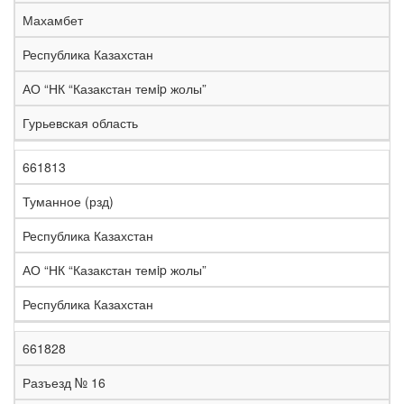
е
Махамбет
л
е
Республика Казахстан
з
н
АО “НК “Казакстан темip жолы”
Н
а
а
я
Гурьевская область
з
С
д
Р
в
т
о
е
а
р
р
г
661813
К
н
а
о
и
о
и
н
г
о
Туманное (рзд)
д
е
а
а
н
Республика Казахстан
АО “НК “Казакстан темip жолы”
Республика Казахстан
661828
Разъезд № 16