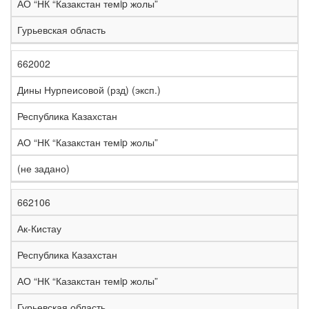
АО “НК “Казакстан темip жолы”
Гурьевская область
662002
Дины Нурпеисовой (рзд) (эксп.)
Республика Казахстан
АО “НК “Казакстан темip жолы”
(не задано)
662106
Ак-Кистау
Республика Казахстан
АО “НК “Казакстан темip жолы”
Гурьевская область