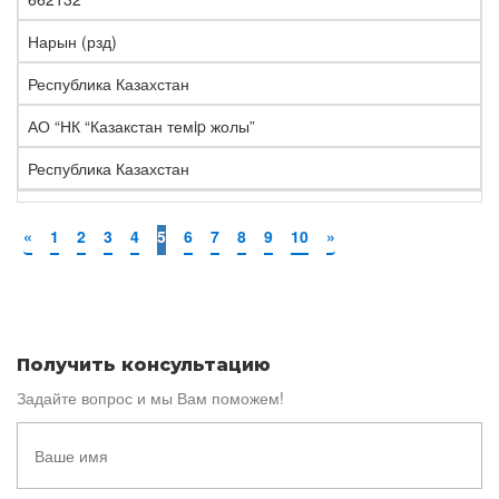
Нарын (рзд)
Республика Казахстан
АО “НК “Казакстан темip жолы”
Республика Казахстан
«
1
2
3
4
5
6
7
8
9
10
»
Получить консультацию
Задайте вопрос и мы Вам поможем!