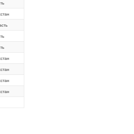
ть
хстан
асть
ть
ть
хстан
хстан
хстан
хстан