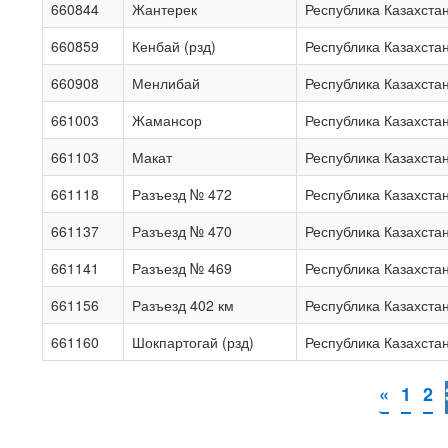
660844
Жантерек
Республика Казахста
660859
Кенбай (рзд)
Республика Казахста
660908
Менлибай
Республика Казахста
661003
Жамансор
Республика Казахста
661103
Макат
Республика Казахста
661118
Разъезд № 472
Республика Казахста
661137
Разъезд № 470
Республика Казахста
661141
Разъезд № 469
Республика Казахста
661156
Разъезд 402 км
Республика Казахста
661160
Шокпартогай (рзд)
Республика Казахста
«
1
2