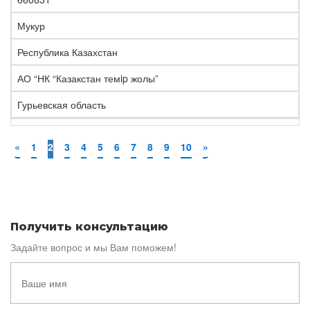
Мукур
Республика Казахстан
АО “НК “Казакстан темip жолы”
Гурьевская область
«
1
2
3
4
5
6
7
8
9
10
»
Получить консультацию
Задайте вопрос и мы Вам поможем!