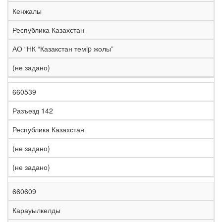
е
Кенжалы
л
е
Республика Казахстан
з
н
АО “НК “Казакстан темip жолы”
Н
а
а
я
(не задано)
з
С
д
Р
в
т
о
е
а
р
р
г
660539
К
н
а
о
и
о
и
н
г
о
Разъезд 142
д
е
а
а
н
Республика Казахстан
(не задано)
(не задано)
660609
Карауылкелды