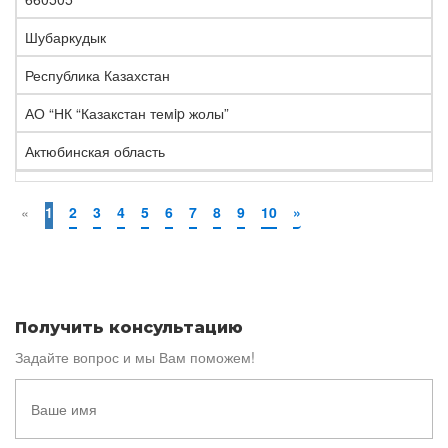
Шубаркудык
Республика Казахстан
АО “НК “Казакстан темip жолы”
Актюбинская область
«
1
2
3
4
5
6
7
8
9
10
»
Получить консультацию
Задайте вопрос и мы Вам поможем!