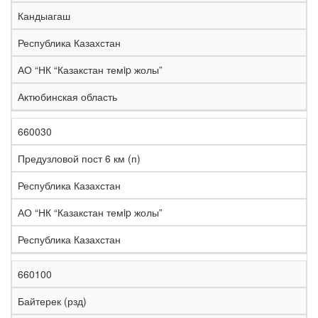
е
Кандыагаш
л
е
Республика Казахстан
з
н
АО “НК “Казакстан темip жолы”
Н
а
а
я
Актюбинская область
з
С
д
Р
в
т
о
е
а
р
р
г
660030
К
н
а
о
и
о
и
н
г
о
Предузловой пост 6 км (п)
д
е
а
а
н
Республика Казахстан
АО “НК “Казакстан темip жолы”
Республика Казахстан
660100
Байтерек (рзд)