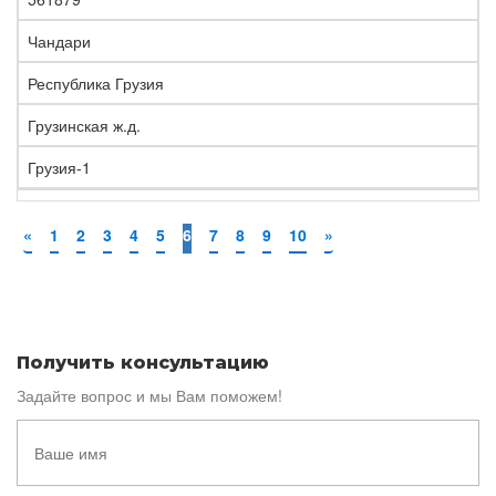
Чандари
Республика Грузия
Грузинская ж.д.
Грузия-1
«
1
2
3
4
5
6
7
8
9
10
»
Получить консультацию
Задайте вопрос и мы Вам поможем!