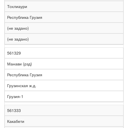
е
Тохлиаури
л
е
Республика Грузия
з
н
(не задано)
Н
а
а
я
(не задано)
з
С
д
Р
в
т
о
е
а
р
р
г
561329
К
н
а
о
и
о
и
н
г
о
Манави (рзд)
д
е
а
а
н
Республика Грузия
Грузинская ж.д.
Грузия-1
561333
Какабети