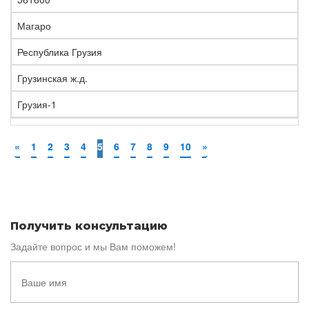
Магаро
Республика Грузия
Грузинская ж.д.
Грузия-1
«
1
2
3
4
5
6
7
8
9
10
»
Получить консультацию
Задайте вопрос и мы Вам поможем!